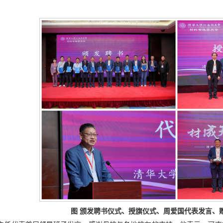
图 颁发聘书仪式、授旗仪式、周爱国代表发言、