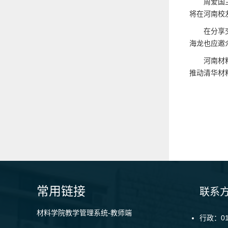
周爱国
将在河南校
在分享
海龙也应邀
河南材
推动清华材
常用链接
联系
材料学院教学管理系统-教师端
行政：010