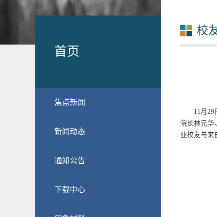
校
首页
焦点新闻
11月
院长林元华
新闻动态
业校友与来
通知公告
下载中心