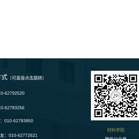
方式
（可直接点击跳转）
-62792520
0-62783256
010-62783850
材料学院
：010-62772621