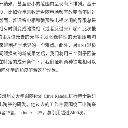
十纳米，甚至更小的范围内呈现有序排列。基于
段，比如介电常数是否随电场频率改变而不同？
然而，普通铁电相和弛豫铁电相之间的界限总是
相有时则变成弛豫相（或者反过来）呢？
此次报
的由
A
位元素的无序引发弛豫特性的无铅压电陶
来是困扰学术界的一个难点。此外，对
BNT
退极
问题探究的新成果之后，我们将用三个例子回答
。在特定的成分条件下，我们证明两种铁电相可以
缺陷化学的角度解释这些现象。
宾州州立大学跟随
Prof. Clive Randall
进行博士后研
电陶瓷的研发。他过去的工作主要围绕压电陶瓷
作者
15
篇，
h index = 25
，总引用超过
2400
次。