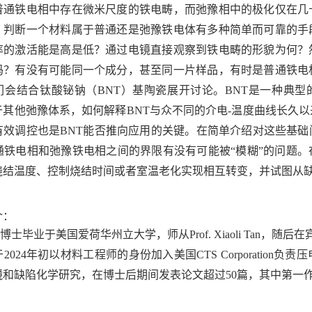
普通铁电相中存在微米尺度的铁电畴，而弛豫相中的极化仅在几
，判断一个材料属于普通还是弛豫铁电体有多种简单而可靠的手
率的激活能是高是低？通过电镜直接观察到铁电畴的形貌为何？
吗？有没有可能同一个成分，甚至同一片样品，有时是普通铁电
们会结合钛酸铋钠（
BNT
）基陶瓷展开讨论。
BNT
是一种典型
于其他弛豫体系，如何解释
BNT
与众不同的介电
-
温度曲线长久以
有效调控也是
BNT
能否推向应用的关键。在简单介绍对这些基础
通铁电相和弛豫铁电相之间的界限有没有可能被“模糊”的问题
烧结温度、控制烧结时间或者室温老化实现相互转变，并试图从
介：
博士毕业于美国爱荷华州立大学，师从
Prof. Xiaoli Tan
，随后在
于
2024
年初以材料工程师的身份加入美国
CTS Corporation
负责压
镜和缺陷化学研究，在博士后期间发表论文超过
50
篇，其中第一