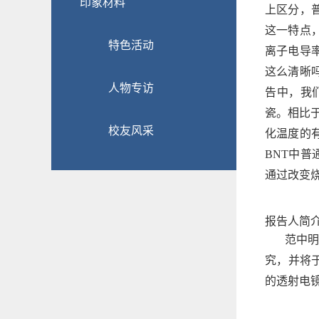
印象材料
上区分，
这一特点
特色活动
离子电导
这么清晰
人物专访
告中，我
瓷。相比
校友风采
化温度的
BNT
中普
通过改变
报告人简
范中明
究，并将
的透射电