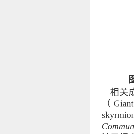
相关
（Giant e
sky
Communi