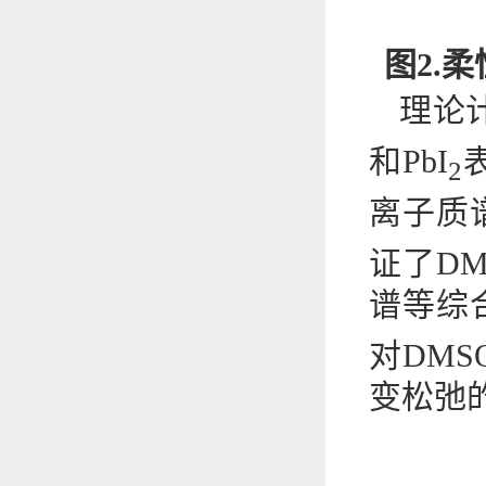
图2.
理论
和PbI
2
离子质谱
证了D
谱等综
对DM
变松弛