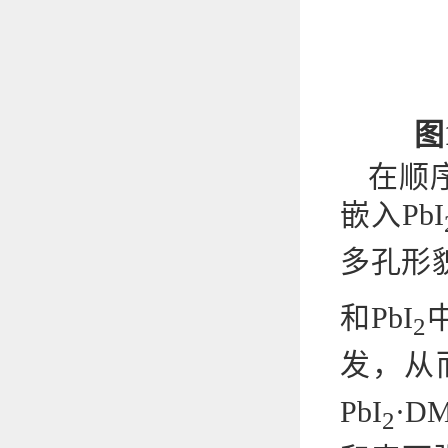
图
在顺
嵌入PbI
多孔形
和PbI
2
发，从
PbI
·D
2