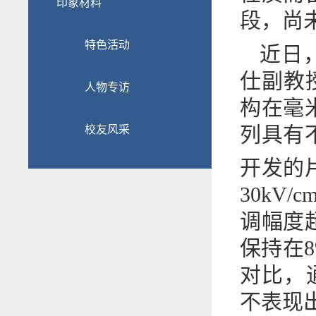
印象材料
段，尚
特色活动
近日
仕副教授
人物专访
构在毫
列具有不
校友风采
开发的
30kV
调幅度超
保持在
对比，通
不表现