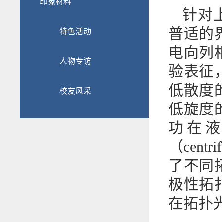
印象材料
针对
普适的
特色活动
电向列
人物专访
验表征
低散度
校友风采
低旋度
功在液
（centr
了不同
极性拓
在拓扑