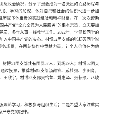
、思想政治情况，分享了想要成为一名党员的心路历程与
增加、学习的加深，他对自己和社会的认识也进一步加
务经历赋予他宝贵的实践经验和精神财富。在一次次帮助
国共产党“全心全意为人民服务”的根本宗旨，立志要加
党员，多年从事一线教学工作。2022年，李健松同学的
加入中国共产党的决心。材博52团支部的张耘硕同学说
服务场景，在团结协作中贡献力量，让个人价值在为他
材博51团支部共有团员37人，到场29人；材博52团支
。通过投票，推荐材硕5支部汤颜睿、戚桂强、李田育，
、王欣宇，材博52支部吴怡萱、姚惠泽、张耘硕、赵峻
强理论学习，积极参与组织生活；二是希望大家注重实
家严守党的纪律。