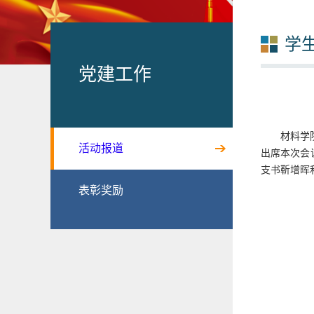
学
党建工作
材料学
活动报道
出席本次会
支书靳增晖
表彰奖励