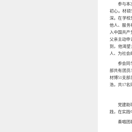
参与本
初心。材硕
深。在学校
他人、服务
入中国共产
父亲主动申
到，他渴望
人、为社会
参会同
部共有团员
材博51支
浩，共17
党建助
践，在实践
奏唱团