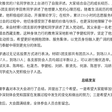
次推优的17名同学依次上台进行了自我评述。大家结合自己的成长经历
5团支部的李田育同学讲述了他想要入党的心理历程。随着生活阅历的
里，他积极组织活动，开展理论学习；在校外，累计231小时的志愿服
社会的过程中，他切身感受到了奉献的价值与快乐，也更深刻地理解了中
党。来自材博51团支部的李健松同学讲述了其入党动机。其父亲是一名老
请去西藏支教，这种身体力行的教育深深地影响了李健松同学，坚定了他
主动担当，希望更好地拥抱团体、服务集体，以党员身份融入更广阔的
的奉献中得到更充分的体现。
学通过无记名投票方式进行表决。材硕5团支部共有团员26人，到场22人，
37人，到场23人；各支部到会人员均超过半数以上，可以进行推优选举
部邱天泽、陈晔松、杜晟杰、李健松、刘妍、蔡贤先、何源、陈思宇、冯妍
名同学成为入党积极分子人选。
总结发言
理李鑫对本次大会进行了总结，并提出了三个希望。一是希望大家能够加
中深刻体会党和国家在发展过程中发生的变化和做出的努力；三是希望大
歌后，大会圆满结束，全体参会人员合影留念。