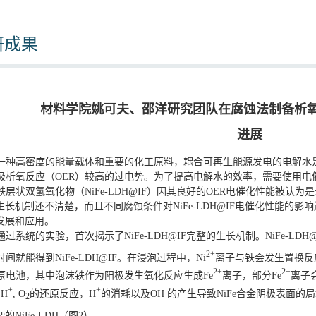
研成果
材料学院姚可夫、邵洋研究团队在腐蚀法制备析
进展
一种高密度的能量载体和重要的化工原料，耦合可再生能源发电的电解水
极析氧反应（OER）较高的过电势。为了提高电解水的效率，需要使用电
层状双氢氧化物（NiFe-LDH@IF）因其良好的OER电催化性能被认为是
的生长机制还不清楚，而且不同腐蚀条件对NiFe-LDH@IF电催化性能的影
的发展和应用。
过系统的实验，首次揭示了NiFe-LDH@IF完整的生长机制。NiFe-LD
2
+
间就能得到NiFe-LDH@IF。在浸泡过程中，Ni
离子与铁会发生置换反
2+
2+
原电池，其中泡沫铁作为阳极发生氧化反应生成Fe
离子，部分Fe
离子
+
+
-
 H
, O
的还原反应，H
的消耗以及OH
的产生导致NiFe合金阴极表面的
2
的NiFe-LDH（图2）。