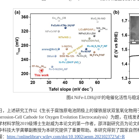
图4.NiFe-LDH@IF的电催化活性与
3日，上述研究工作以《生长于腐蚀原电池阴极上的镍铁层状双氢氧化物用于析氧反应电催化》
orrosion-Cell Cathode for Oxygen Evolution Electrocatalysis
学材料学院2019级博士生赵威为本论文的第一作者，邵洋副研究员为论
中科技大学龚攀副教授为本研究提供了重要帮助。本研究得到了国家自然
接：
https://onlinelibrary.wiley.com/doi/10.1002/aenm.202102372?af=R