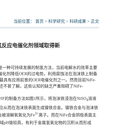
当前位置：
首页
>
科学研究
>
科研成果
> 正文
氧反应电催化剂领域取得新
是一种可持续发展的制氢方法，当前电解水的效率主要
催化剂降低OER的过电势。利用腐蚀法在泡沫铁上制备
最具有应用前景的OER电催化剂之一。然而目前NiFe-
响还不甚了解。这些认知的缺乏严重阻碍了NiFe-
H@IF的制备方法如图1所示，将泡沫铁浸泡在NiSO
溶液
4
应从而在泡沫铁表面生成镍铁合金。镍铁合金与泡沫铁
3
+
会被溶解氧氧化为Fe
离子。而在NiFe合金阴极表面主
局域pH值较高，有利于金属氢氧化物的沉积从而形成