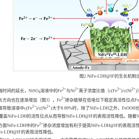
图2.NiFe-LDH@IF的生长机
2+
2
+
2+
2+
蚀时间的延长，NiSO
溶液中的Fe
与Ni
离子浓度比值（c(Fe
)/c(Ni
4
2
+
长方向也在逐渐增加（图3），Fe
掺杂能够在低电位下稳定高活性位点Fe
2+
2+
导致溶液中c(Fe
)/c(Ni
)大于8.89%时，除了NiFe-LDH之外，FeO
覆盖NiFe-LDH的活性位点从而导致NiFe-LDH@IF的表观活性降低。随着N
2+
NiFe-LDH中的Fe
掺杂浓度增加有利于提高NiFe-LDH@IF的表观活
Fe-LDH@IF的表观活性降低。