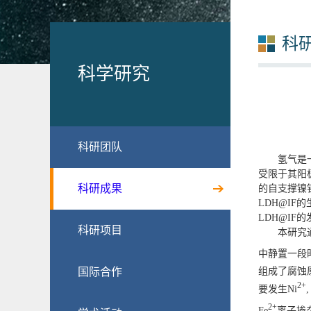
科
科学研究
科研团队
氢气是
受限于其阳
科研成果
的自支撑镍铁
LDH@IF
LDH@IF
科研项目
本研究通
中静置一段时
国际合作
组成了腐蚀
2+
要发生Ni
,
2
+
Fe
离子掺杂