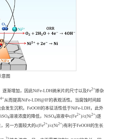
制示意图
2+
)）逐渐增加，因此NiFe-LDH纳米片的尺寸以及Fe
掺杂
4+
从而提高NiFe-LDH@IF的表观活性。当腐蚀时间超
OH也会发生沉积。FeOOH的本征活性低于NiFe-LDH，此外
2+
2+
iSO
溶液浓度的降低，NiSO
溶液中c(Fe
)/c(Ni
)逐
4
4
2+
2+
性，另一方面较大的c(Fe
)/c(Ni
)有利于FeOOH的生长
2+