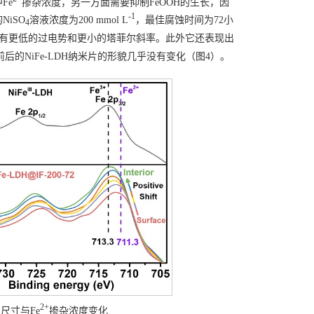
Fe
掺杂浓度，另一方面需要抑制FeOOH的生长，因
-1
iSO
溶液浓度为200 mmol L
，最佳腐蚀时间为72小
4
相比具有更低的过电势和更小的塔菲尔斜率。此外它还表现出
后的NiFe-LDH纳米片的形貌几乎没有变化（图4）。
2+
的尺寸与Fe
掺杂浓度变化