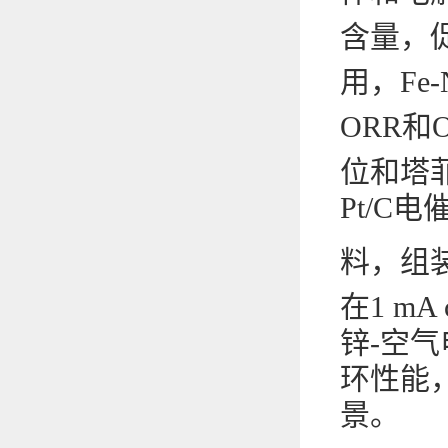
含量，促
用，Fe-
ORR
位和塔菲尔
Pt/C电
料，组装
在1 mA 
锌-空
环性能
景。