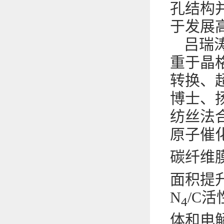
孔结构
于发展
吕瑞
重于晶
转换、
博士、
纺丝法
原子催
碳纤维
面积提升
N
/C活
4
体和电